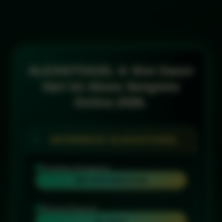
ALEXISTOGEL ✈️ Slot Gacor
Hari Ini Akses Sengtoto
Online 2026.
INFORMASI ALEXISTOGEL
Penilaian Pengguna
888 JUTA PENGGUNA
Minimal Deposit
Rp 10ribu