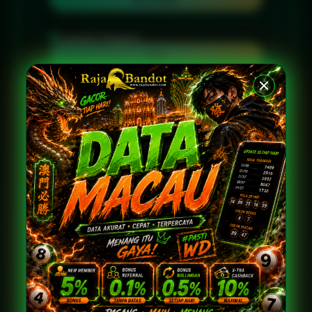
Layanan Support
24/7
Platform
Multi-Device
PENAWARAN SPESIAL
CASHBACK MINGGUAN
Promo Berlaku Setiap Hari
Proses Klaim Bonus Mudah & Cepat