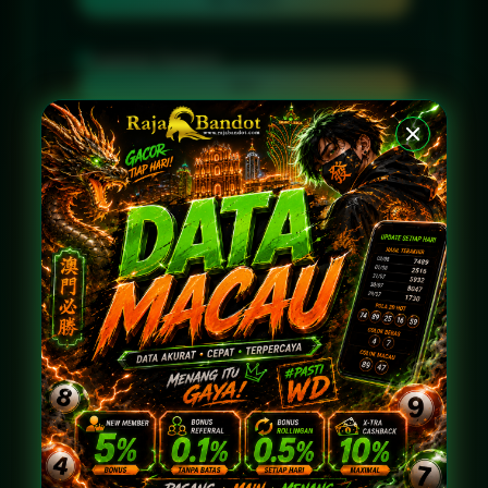
Layanan Support
24/7
Platform
Multi-Device
PENAWARAN SPESIAL
CASHBACK MINGGUAN
Promo Berlaku Setiap Hari
Proses Klaim Bonus Mudah & Cepat