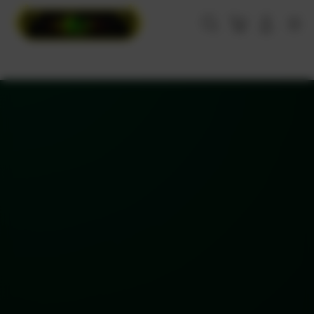
Skip
to
Cari
Troli
Login
Navigation
content